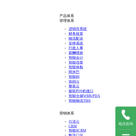
产品体系
管理体系
进销存系统
财务核算
物流配送
安维系统
行政人事
薪酬绩效
智能会计
智能违章
智能体检
阿米巴
智能BI
协同云
整装云
银联POS机接口
智能仓储WMS/PDA
智能物流TMS
营销体系
引流云
电话咨询
CRM
智能SCRM
数字门店