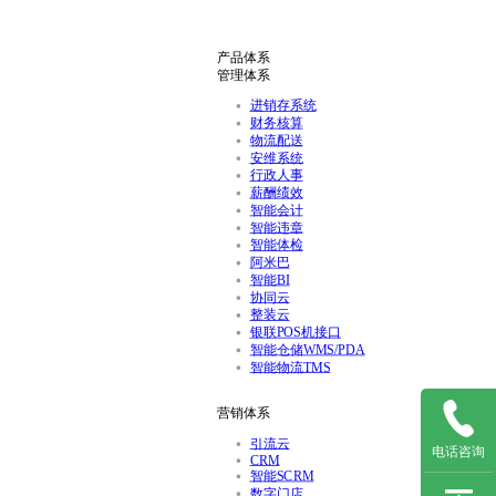
产品体系
管理体系
进销存系统
财务核算
物流配送
安维系统
行政人事
薪酬绩效
智能会计
智能违章
智能体检
阿米巴
智能BI
协同云
整装云
银联POS机接口
智能仓储WMS/PDA
智能物流TMS
营销体系
引流云
电话咨询
CRM
智能SCRM
数字门店