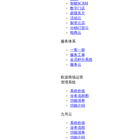
智能SCRM
数字门店
超级名片
活动云
裂变云店
分销订货云
电商云
服务体系
一客一群
服务工单
会员积分系统
服务云
欧派商场运营
管理系统
系统价值
业务流程图
功能清单
功能介绍
九号云
系统价值
业务流程
功能清单
功能介绍