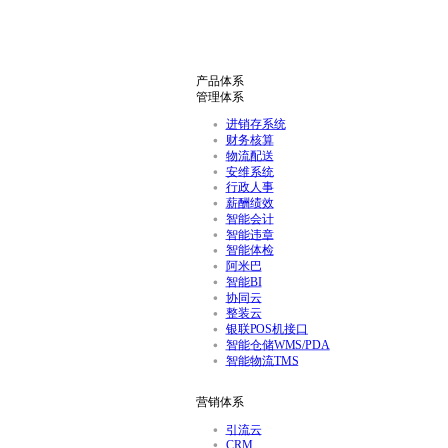
产品体系
管理体系
进销存系统
财务核算
物流配送
安维系统
行政人事
薪酬绩效
智能会计
智能违章
智能体检
阿米巴
智能BI
协同云
整装云
银联POS机接口
智能仓储WMS/PDA
智能物流TMS
营销体系
引流云
CRM