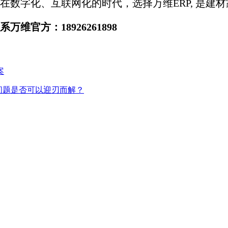
数字化、互联网化的时代，选择万维ERP, 是建
官方：18926261898
案
问题是否可以迎刃而解？